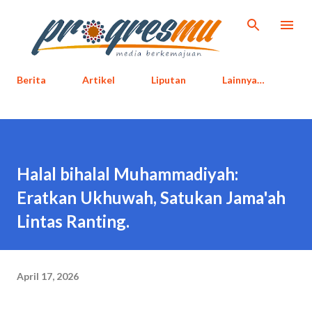
Langsung ke konten utama
Berita
Artikel
Liputan
Lainnya…
Halal bihalal Muhammadiyah:
Eratkan Ukhuwah, Satukan Jama'ah
Lintas Ranting.
April 17, 2026