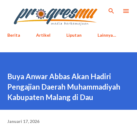
Langsung ke konten utama
Berita
Artikel
Liputan
Lainnya…
Buya Anwar Abbas Akan Hadiri
Pengajian Daerah Muhammadiyah
Kabupaten Malang di Dau
Januari 17, 2026