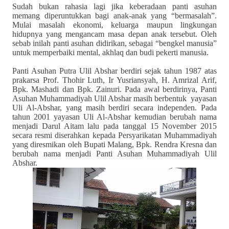
Sudah bukan rahasia lagi jika keberadaan panti asuhan
memang diperuntukkan bagi anak-anak yang “bermasalah”.
Mulai masalah ekonomi, keluarga maupun lingkungan
hidupnya yang mengancam masa depan anak tersebut. Oleh
sebab inilah panti asuhan didirikan, sebagai “bengkel manusia”
untuk memperbaiki mental, akhlaq dan budi pekerti manusia.
Panti Asuhan
Putra
Ulil Abshar berdiri
sejak
tahun 1987 atas
prakarsa Prof. T
h
ohir Luth, Ir Yusriansyah, H
.
Amrizal Arif,
Bpk. Mashadi dan Bpk. Zainuri. Pada awal berdirinya, Panti
Asuhan Muhammadiyah Ulil Abshar masih berbentuk
yayasan
Uli Al-Abshar, yang masih berdiri secara independen. Pada
tahun 2001 yayasan Uli Al-Abshar kemudian berubah nama
menjadi Darul Aitam lalu pada tanggal 15 November 2015
secara resmi diserahkan kepada Persyarikatan Muhammadiyah
yang diresmikan oleh
B
upati
M
alang
,
Bpk. Rendra Kresna dan
berubah nama menjadi Panti Asuhan Muhammadiyah Ulil
Abshar.