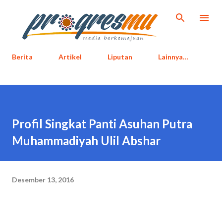
Langsung ke konten utama
Berita
Artikel
Liputan
Lainnya…
Profil Singkat Panti Asuhan Putra
Muhammadiyah Ulil Abshar
Desember 13, 2016