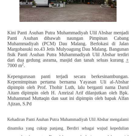
Kini Panti
A
suhan Putra Muhammadiyah Ulil Abshar menjadi
Panti Asuhan dibawah naungan
P
impinan
C
abang
Muhammadiyah
(PCM)
Dau Malang. Berlokasi di
J
alan
Margobasuki no.43 Jetis
Mulyoagung Dau Malang. Bangunan
fisik Panti
A
suhan Putra Muhammadiyah Ulil Abshar terdiri
dari dua gedung asrama, masjid dan tanah seluas kurang
+
2
7000 m
.
Kepengurusan panti terjadi secara
ber
kesinambungan
.
K
epemimpinan pertama bernama
Y
ayasan
U
li al-
A
bshar
dipimpin oleh Prof. Thohir
L
uth, lalu berganti nama Darul
A
itam dipimpin oleh H
.
Amrizal Arif dilanjutkan oleh Bpk.
Muhammad Muttaqin dan saat ini dipimpin oleh bapak Alfan
Ajizan,
S.Pd
Kehadiran Panti Asuhan
Putra
Muhammadiyah Ulil Abshar mengalami
dinamika yang cukup panjang. Berdiri sebagai wujud kepedulian